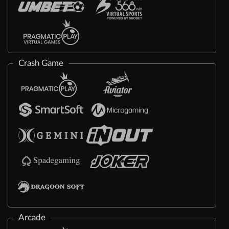
Crash Game
Arcade