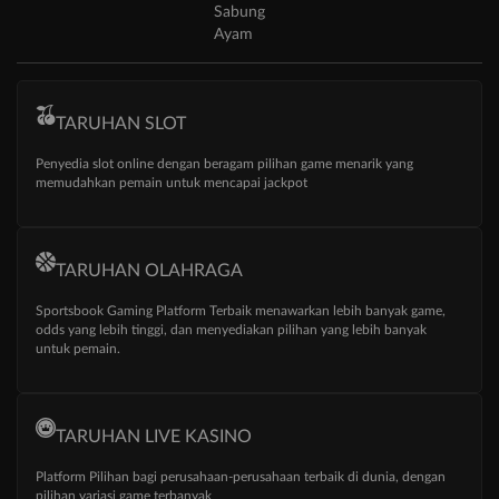
Sabung
Ayam
TARUHAN SLOT
Penyedia slot online dengan beragam pilihan game menarik yang
memudahkan pemain untuk mencapai jackpot
TARUHAN OLAHRAGA
Sportsbook Gaming Platform Terbaik menawarkan lebih banyak game,
odds yang lebih tinggi, dan menyediakan pilihan yang lebih banyak
untuk pemain.
TARUHAN LIVE KASINO
Platform Pilihan bagi perusahaan-perusahaan terbaik di dunia, dengan
pilihan variasi game terbanyak