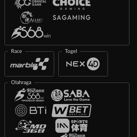
Race
Togel
Olahraga