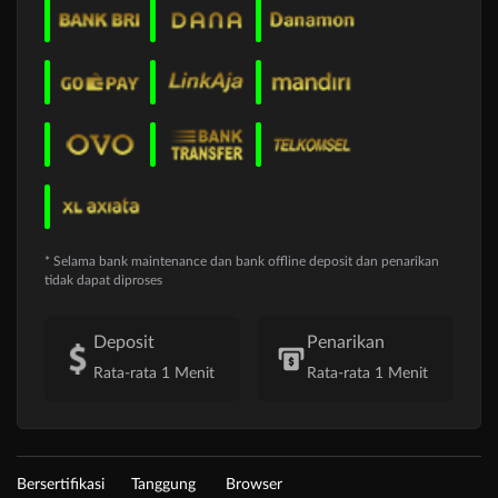
* Selama bank maintenance dan bank offline deposit dan penarikan
tidak dapat diproses
Deposit
Penarikan
Rata-rata 1 Menit
Rata-rata 1 Menit
Bersertifikasi
Tanggung
Browser