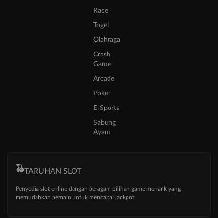
Race
Togel
Olahraga
Crash
Game
Arcade
Poker
E-Sports
Sabung
Ayam
TARUHAN SLOT
Penyedia slot online dengan beragam pilihan game menarik yang
memudahkan pemain untuk mencapai jackpot