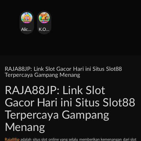
Alice Run
K.O. Island
RAJA88JP: Link Slot Gacor Hari ini Situs Slot88
Terpercaya Gampang Menang
RAJA88JP: Link Slot
Gacor Hari ini Situs Slot88
Terpercaya Gampang
Menang
Raja88jp
adalah situs slot online yang selalu memberikan kemenangan dari slot