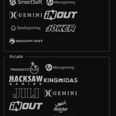
Arcade