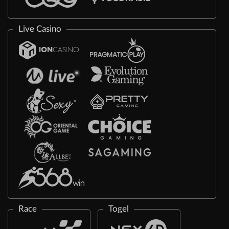
Live Casino
Race
Togel