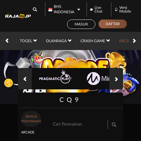
BHS
Live
Versi
Chat
Mobile
INDONESIA
DAFTAR
MASUK
ACE
TOGEL
OLAHRAGA
CRASH GAME
ARCADE
CQ9
SEMUA
PERMAINAN
ARCADE