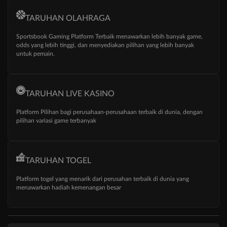
TARUHAN OLAHRAGA
Sportsbook Gaming Platform Terbaik menawarkan lebih banyak game,
odds yang lebih tinggi, dan menyediakan pilihan yang lebih banyak
untuk pemain.
TARUHAN LIVE KASINO
Platform Pilihan bagi perusahaan-perusahaan terbaik di dunia, dengan
pilihan variasi game terbanyak
TARUHAN TOGEL
Platform togel yang menarik dari perusahan terbaik di dunia yang
menawarkan hadiah kemenangan besar